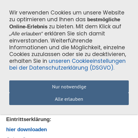
Wir verwenden Cookies um unsere Website
zu optimieren und Ihnen das
bestmögliche
zu bieten. Mit dem Klick auf
Online-Erlebnis
erklären Sie sich damit
„Alle erlauben“
einverstanden. Weiterführende
Navigation einblenden
Informationen und die Möglichkeit, einzelne
Cookies zuzulassen oder sie zu deaktivieren,
erhalten Sie in
unseren Cookieeinstellungen
bei der Datenschutzerklärung (DSGVO).
Gymnastikraum Sonnenbrinkbad
Nur notwendige
Am Sonnenbrink 2
Alle erlauben
31683 Obernkirchen
Eintrittserklärung:
hier downloaden