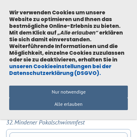
Wir verwenden Cookies um unsere
Website zu optimieren und Ihnen das
bestmögliche Online-Erlebnis
zu bieten.
Mit dem Klick auf
„Alle erlauben“
erklären
Sie sich damit einverstanden.
Navigation einblenden
Weiterführende Informationen und die
Möglichkeit, einzelne Cookies zuzulassen
oder sie zu deaktivieren, erhalten Sie in
2019
unseren Cookieeinstellungen bei der
Datenschutzerklärung (DSGVO).
Wichtiges Trainingselement- Das Landtraining.
Nur notwendige
Unsere Jüngsten in der Sporthalle und unsere
Leistungsgruppe beim Fitness Jumping.
Alle erlauben
32. Mindener Pokalschwimmfest