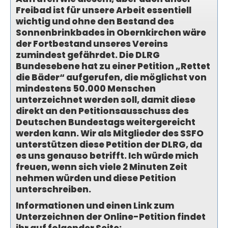
Freibad ist für unsere Arbeit essentiell
wichtig und ohne den Bestand des
Sonnenbrinkbades in Obernkirchen wäre
der Fortbestand unseres Vereins
zumindest gefährdet. Die DLRG
Bundesebene hat zu einer Petition „Rettet
die Bäder“ aufgerufen, die möglichst von
mindestens 50.000 Menschen
unterzeichnet werden soll, damit diese
direkt an den Petitionsausschuss des
Deutschen Bundestags weitergereicht
werden kann. Wir als Mitglieder des SSFO
unterstützen diese Petition der DLRG, da
es uns genauso betrifft. Ich würde mich
freuen, wenn sich viele 2 Minuten Zeit
nehmen würden und diese Petition
unterschreiben.
Informationen und einen Link zum
Unterzeichnen der Online-Petition findet